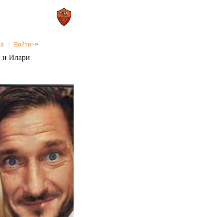
0 : 2
а»
«Рома»
на
|
Войти
-->
и и Илари