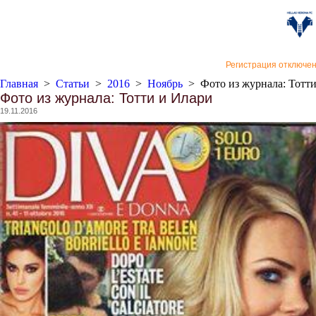
«Верон
Регистрация отключе
Главная
>
Статьи
>
2016
>
Ноябрь
>
Фото из журнала: Тотт
Фото из журнала: Тотти и Илари
19.11.2016