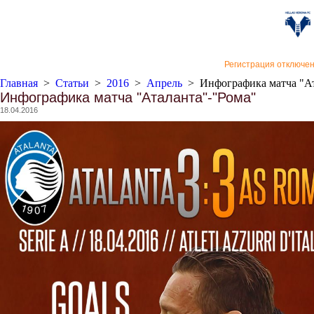
«Верон
Регистрация отключе
Главная
>
Статьи
>
2016
>
Апрель
>
Инфографика матча "А
Инфографика матча "Аталанта"-"Рома"
18.04.2016