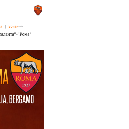
0 : 2
а»
«Рома»
на
|
Войти
-->
таланта"-"Рома"