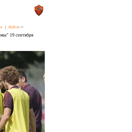
0 : 2
а»
«Рома»
на
|
Войти
-->
омы" 19 сентября