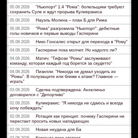
"Ньюпорт" 1:4 "Рома": болельщики требуют
05.08.2026
сохранить Суле и ждут прорыва Кулиеракиса
Науэль Молина – план Б для Рима
05.08.2026
"Рома" разгромила "Ньюпорт": дебютные
05.08.2026
голы новичков и первые выводы Гасперини
Нико Гонсалес открыт для перехода в "Рому"
05.08.2026
Гасперини пока молчит. Но надолго ли?
04.08.2026
Матич: "Тифози "Ромы" заслуживают
04.08.2026
команду, которая каждый год борется за скудетто"
Пизилли: "Никогда не думал уходить из
04.08.2026
"Ромы". В полузащите или ближе к атаке? Главное —
играть"
Сделка подтверждена: Анхелиньо
03.08.2026
договорился с "Депортиво"
Кулиеракис: "Я никогда не сдаюсь и всегда
02.08.2026
хочу побеждать"
Ротация как принцип: почему Гасперини не
02.08.2026
перестает просить новых нападающих
Новая неудача для Ба
02.08.2026
Команда пока отстает
02.08.2026