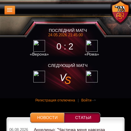
ПОСЛЕДНИЙ МАТЧ
24.05.2026 21:45:00
0 : 2
«Верона»
«Рома»
СЛЕДУЮЩИЙ МАТЧ
Регистрация отключена
|
Войти
-->
НОВОСТИ
СТАТЬИ
Анхелиньо: "Частичка меня навсегда
06.08.2026