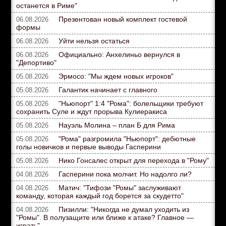
останется в Риме"
Презентован новый комплект гостевой
06.08.2026
формы
Уйти нельзя остаться
06.08.2026
Официально: Анхелиньо вернулся в
06.08.2026
"Депортиво"
Эрмосо: "Мы ждем новых игроков"
05.08.2026
Галантик начинает с главного
05.08.2026
"Ньюпорт" 1:4 "Рома": болельщики требуют
05.08.2026
сохранить Суле и ждут прорыва Кулиеракиса
Науэль Молина – план Б для Рима
05.08.2026
"Рома" разгромила "Ньюпорт": дебютные
05.08.2026
голы новичков и первые выводы Гасперини
Нико Гонсалес открыт для перехода в "Рому"
05.08.2026
Гасперини пока молчит. Но надолго ли?
04.08.2026
Матич: "Тифози "Ромы" заслуживают
04.08.2026
команду, которая каждый год борется за скудетто"
Пизилли: "Никогда не думал уходить из
04.08.2026
"Ромы". В полузащите или ближе к атаке? Главное —
играть"