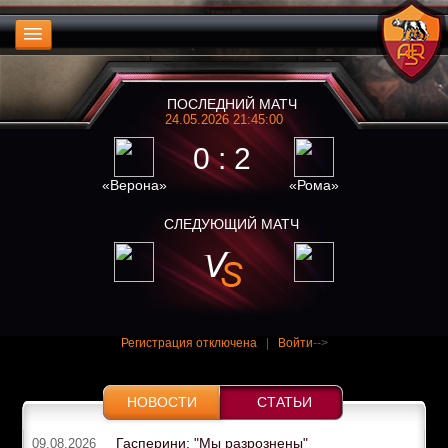
ПОСЛЕДНИЙ МАТЧ
24.05.2026 21:45:00
0 : 2
«Верона»
«Рома»
СЛЕДУЮЩИЙ МАТЧ
Регистрация отключена
|
Войти
-->
НОВОСТИ
СТАТЬИ
Гасперини: "Мы разрознены"
09.08.2026