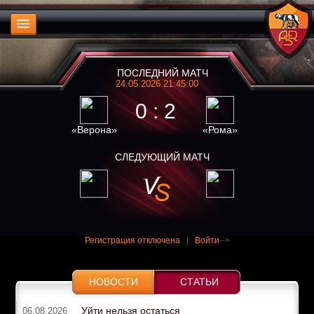
ПОСЛЕДНИЙ МАТЧ
24.05.2026 21:45:00
0 : 2
«Верона»
«Рома»
СЛЕДУЮЩИЙ МАТЧ
Регистрация отключена
|
Войти
-->
НОВОСТИ
СТАТЬИ
Уйти нельзя остаться
06.08.2026