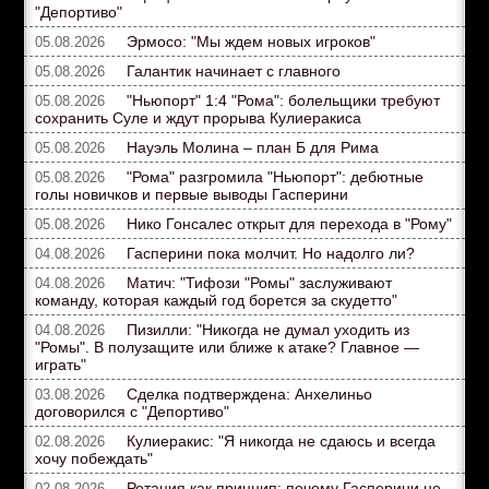
"Депортиво"
Эрмосо: "Мы ждем новых игроков"
05.08.2026
Галантик начинает с главного
05.08.2026
"Ньюпорт" 1:4 "Рома": болельщики требуют
05.08.2026
сохранить Суле и ждут прорыва Кулиеракиса
Науэль Молина – план Б для Рима
05.08.2026
"Рома" разгромила "Ньюпорт": дебютные
05.08.2026
голы новичков и первые выводы Гасперини
Нико Гонсалес открыт для перехода в "Рому"
05.08.2026
Гасперини пока молчит. Но надолго ли?
04.08.2026
Матич: "Тифози "Ромы" заслуживают
04.08.2026
команду, которая каждый год борется за скудетто"
Пизилли: "Никогда не думал уходить из
04.08.2026
"Ромы". В полузащите или ближе к атаке? Главное —
играть"
Сделка подтверждена: Анхелиньо
03.08.2026
договорился с "Депортиво"
Кулиеракис: "Я никогда не сдаюсь и всегда
02.08.2026
хочу побеждать"
Ротация как принцип: почему Гасперини не
02.08.2026