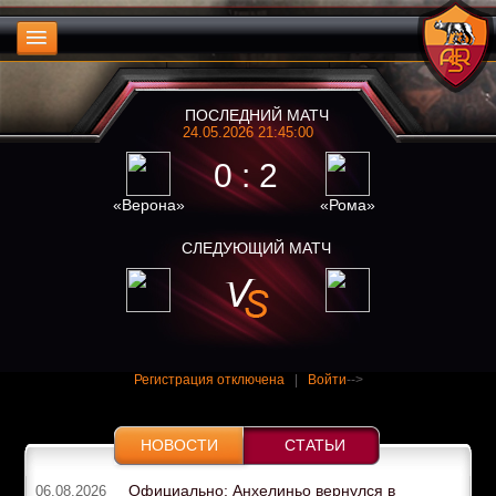
ПОСЛЕДНИЙ МАТЧ
24.05.2026 21:45:00
0 : 2
«Верона»
«Рома»
СЛЕДУЮЩИЙ МАТЧ
Регистрация отключена
|
Войти
-->
НОВОСТИ
СТАТЬИ
Официально: Анхелиньо вернулся в
06.08.2026