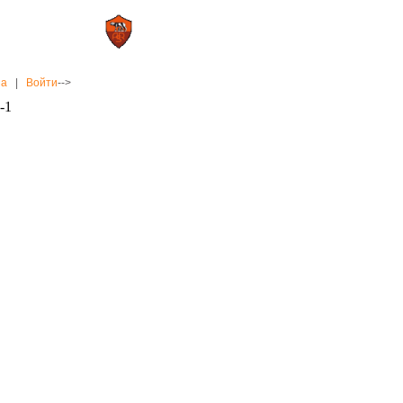
0 : 2
а»
«Рома»
на
|
Войти
-->
-1