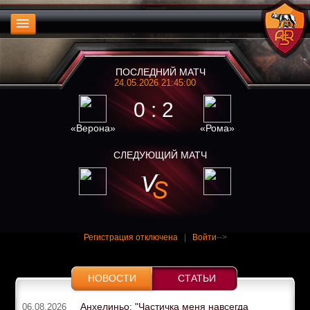
ПОСЛЕДНИЙ МАТЧ
24.05.2026 21:45:00
0 : 2
«Верона»
«Рома»
СЛЕДУЮЩИЙ МАТЧ
Регистрация отключена
|
Войти
-->
НОВОСТИ
СТАТЬИ
Анхелиньо: "Частичка меня навсегда
06.08.2026