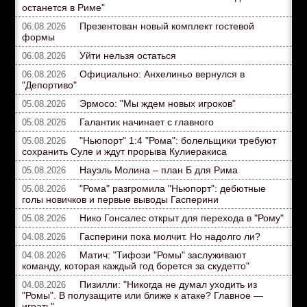
останется в Риме"
Презентован новый комплект гостевой
06.08.2026
формы
Уйти нельзя остаться
06.08.2026
Официально: Анхелиньо вернулся в
06.08.2026
"Депортиво"
Эрмосо: "Мы ждем новых игроков"
05.08.2026
Галантик начинает с главного
05.08.2026
"Ньюпорт" 1:4 "Рома": болельщики требуют
05.08.2026
сохранить Суле и ждут прорыва Кулиеракиса
Науэль Молина – план Б для Рима
05.08.2026
"Рома" разгромила "Ньюпорт": дебютные
05.08.2026
голы новичков и первые выводы Гасперини
Нико Гонсалес открыт для перехода в "Рому"
05.08.2026
Гасперини пока молчит. Но надолго ли?
04.08.2026
Матич: "Тифози "Ромы" заслуживают
04.08.2026
команду, которая каждый год борется за скудетто"
Пизилли: "Никогда не думал уходить из
04.08.2026
"Ромы". В полузащите или ближе к атаке? Главное —
играть"