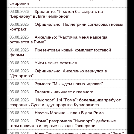
смирения
Кристанте: "Я хотел бы сыграть на
08.08.2026
"Бернабеу" в Лиге чемпионов"
Официально: Пеллегрини согласовал новый
06.08.2026
контракт
Анхелиньо: "Частичка меня навсегда
06.08.2026
останется в Риме"
Презентован новый комплект гостевой
06.08.2026
формы
Уйти нельзя остаться
06.08.2026
Официально: Анхелиньо вернулся в
06.08.2026
"Депортиво"
Эрмосо: "Мы ждем новых игроков"
05.08.2026
Галантик начинает с главного
05.08.2026
"Ньюпорт" 1:4 "Рома": болельщики требуют
05.08.2026
сохранить Суле и ждут прорыва Кулиеракиса
Науэль Молина – план Б для Рима
05.08.2026
"Рома" разгромила "Ньюпорт": дебютные
05.08.2026
голы новичков и первые выводы Гасперини
Нико Гонсалес открыт для перехода в "Рому"
05.08.2026