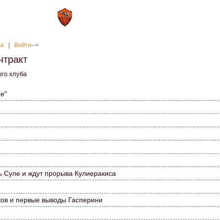
0 : 2
а»
«Рома»
на
|
Войти
-->
нтракт
ого клуба
е"
ь Суле и ждут прорыва Кулиеракиса
ков и первые выводы Гасперини