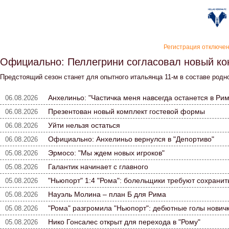
«Верон
Регистрация отключе
Официально: Пеллегрини согласовал новый ко
Предстоящий сезон станет для опытного итальянца 11-м в составе родн
Анхелиньо: "Частичка меня навсегда останется в Рим
06.08.2026
Презентован новый комплект гостевой формы
06.08.2026
Уйти нельзя остаться
06.08.2026
Официально: Анхелиньо вернулся в "Депортиво"
06.08.2026
Эрмосо: "Мы ждем новых игроков"
05.08.2026
Галантик начинает с главного
05.08.2026
"Ньюпорт" 1:4 "Рома": болельщики требуют сохранит
05.08.2026
Науэль Молина – план Б для Рима
05.08.2026
"Рома" разгромила "Ньюпорт": дебютные голы нович
05.08.2026
Нико Гонсалес открыт для перехода в "Рому"
05.08.2026