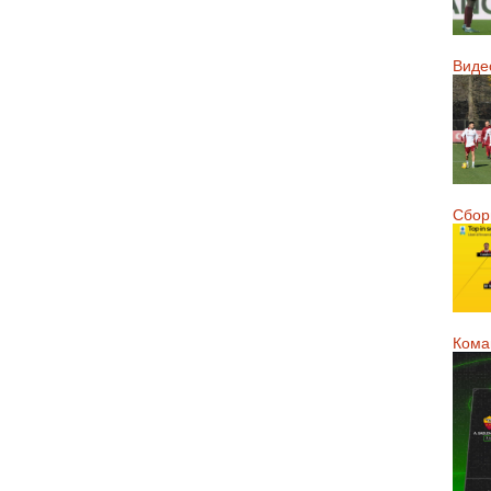
Виде
Сборн
Кома