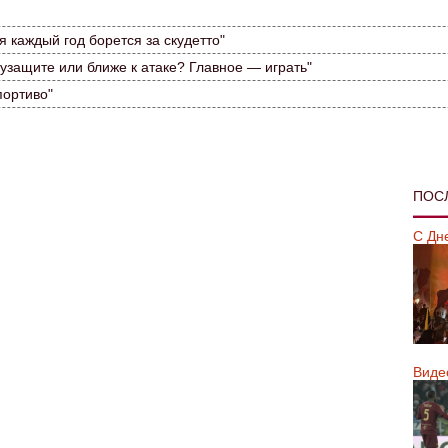
 каждый год борется за скудетто"
лузащите или ближе к атаке? Главное — играть"
портиво"
ПОС
С Дн
Виде