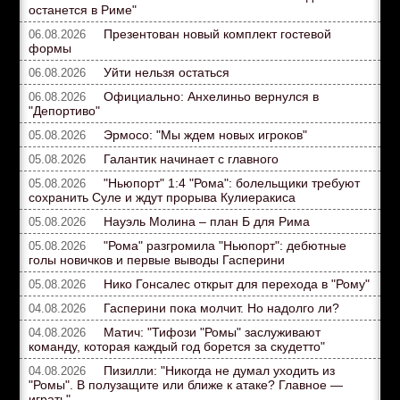
останется в Риме"
Презентован новый комплект гостевой
06.08.2026
формы
Уйти нельзя остаться
06.08.2026
Официально: Анхелиньо вернулся в
06.08.2026
"Депортиво"
Эрмосо: "Мы ждем новых игроков"
05.08.2026
Галантик начинает с главного
05.08.2026
"Ньюпорт" 1:4 "Рома": болельщики требуют
05.08.2026
сохранить Суле и ждут прорыва Кулиеракиса
Науэль Молина – план Б для Рима
05.08.2026
"Рома" разгромила "Ньюпорт": дебютные
05.08.2026
голы новичков и первые выводы Гасперини
Нико Гонсалес открыт для перехода в "Рому"
05.08.2026
Гасперини пока молчит. Но надолго ли?
04.08.2026
Матич: "Тифози "Ромы" заслуживают
04.08.2026
команду, которая каждый год борется за скудетто"
Пизилли: "Никогда не думал уходить из
04.08.2026
"Ромы". В полузащите или ближе к атаке? Главное —
играть"