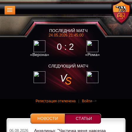
ПОСЛЕДНИЙ МАТЧ
24.05.2026 21:45:00
0 : 2
«Верона»
«Рома»
СЛЕДУЮЩИЙ МАТЧ
Регистрация отключена
|
Войти
-->
НОВОСТИ
СТАТЬИ
Анхелиньо: "Частичка меня навсегда
06.08.2026